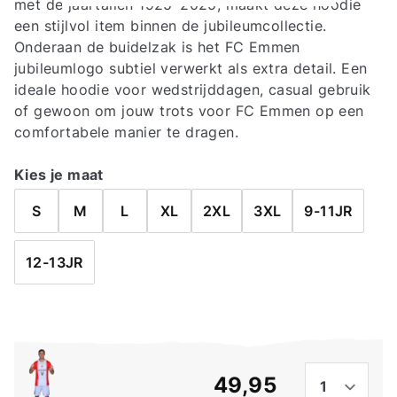
met de jaartallen 1925–2025, maakt deze hoodie
een stijlvol item binnen de jubileumcollectie.
Onderaan de buidelzak is het FC Emmen
jubileumlogo subtiel verwerkt als extra detail. Een
ideale hoodie voor wedstrijddagen, casual gebruik
of gewoon om jouw trots voor FC Emmen op een
comfortabele manier te dragen.
Kies je maat
S
M
L
XL
2XL
3XL
9-11JR
12-13JR
Aant
€ 49,95