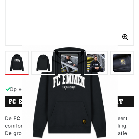
L
Op voorraad
FC EMMEN COLLEGE HOODIE ZWART
De
FC Emmen College Hoodie Zwart
combineert
comfort met een krachtige FC Emmen-uitstraling.
De grote college-print op de borst, in combinatie