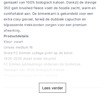
gemaakt van 100% biologisch katoen. Dankzij de stevige
350 gsm brushed fleece voelt de hoodie zacht, warm en
comfortabel aan. De binnenkant is geborsteld voor een
extra cosy gevoel, terwijl de dubbele capuchon en
bijpassende trekkoorden zorgen voor een premium
afwerking.
Productdetails
Kleur: zwart
Unisex medium fit
Grote FC Emmen college-print op de borst
1925–2025 detail onder de print
FC Emmen jubileumlogo onderaan de buidelzak
Gemaakt van 100% biologisch katoen
Premium brushed fleece kwaliteit
Gewicht: 350 gsm
Lees verder