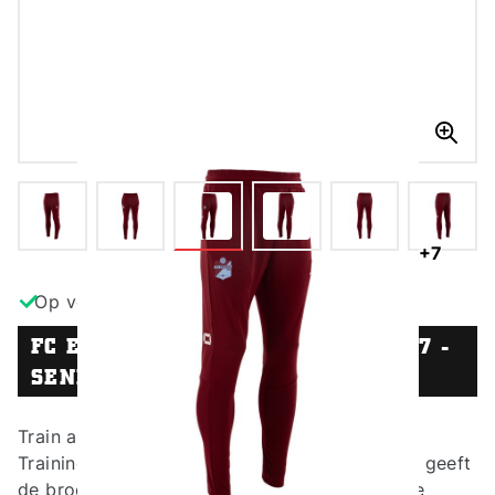
+7
L
Op voorraad
FC EMMEN TRAININGSBROEK 26/27 -
SENIOR
Train als de selectie in de officiële FC Emmen
Trainingsbroek 26/27. De bordeauxrode basis geeft
de broek een strakke, sportieve uitstraling die